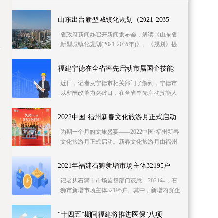
山东出台新型城镇化规划（2021-2035
省政府新闻办召开新闻发布会，解读《山东省
年）
新型城镇化规划(2021-2035年)》。《规划》提
升
出，到2025年，山东新型城镇化将初步实现智
慧化、绿
福建宁德在全省率先启动市属国企技能
近日，记者从宁德市相关部门了解到，宁德市
以薪酬改革为突破口，在全省率先启动技能人
才改革，实现市属国企技能人才多劳多得，确
保上升有通
2022中国·福州新春文化旅游月正式启动
为期一个月的文旅盛宴——2022中国·福州新春
联
文化旅游月正式启动。新春文化旅游月由福州
市人民政府主办，福州市文化和旅游局、各县
(市、区)
2021年福建石狮新增市场主体32195户
记者从石狮市市场监督部门获悉，2021年，石
狮市新增市场主体32195户。其中，新增内资企
业8309户、农民专业合作社3户、外资企业113
户、个体
“十四五”期间福建将推进医保“八项