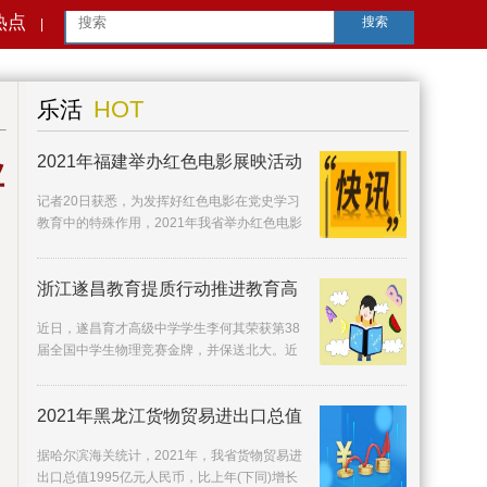
热点
搜索
|
HOT
乐活
2021年福建举办红色电影展映活动
业
记者20日获悉，为发挥好红色电影在党史学习
教育中的特殊作用，2021年我省举办红色电影
展映活动近63万场，观影人数近1300万人次。
来自全省各
浙江遂昌教育提质行动推进教育高
近日，遂昌育才高级中学学生李何其荣获第38
届全国中学生物理竞赛金牌，并保送北大。近
年来，遂昌大力实施教育提质行动，加快推进
教育高质量
2021年黑龙江货物贸易进出口总值
据哈尔滨海关统计，2021年，我省货物贸易进
出口总值1995亿元人民币，比上年(下同)增长