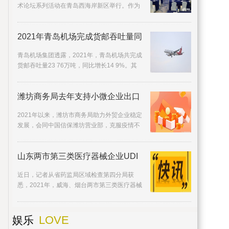
术论坛系列活动在青岛西海岸新区举行。作为
国际公共艺术领域最高成就的象征，国际公共
艺术奖(IAP
2021年青岛机场完成货邮吞吐量同
青岛机场集团透露，2021年，青岛机场共完成
货邮吞吐量23 76万吨，同比增长14 9%。其
中，国际货邮吞吐量为9 63万吨，在国外疫情
形势严峻的情
潍坊商务局去年支持小微企业出口
2021年以来，潍坊市商务局助力外贸企业稳定
发展，会同中国信保潍坊营业部，克服疫情不
，
利因素，简化业务程序，将2200余家小微外贸
企业纳入省
山东两市第三类医疗器械企业UDI
近日，记者从省药监局区域检查第四分局获
悉，2021年，威海、烟台两市第三类医疗器械
生产企业UDI实施率达到100%，35家企业
170762条产品信息
LOVE
娱乐
，