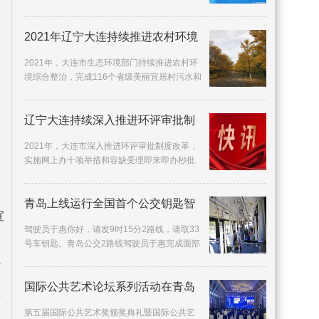
29 6%，比2019年增长6 9%，进出口增速高于
全国增速8 2
2021年辽宁大连持续推进农村环境
2021年，大连市生态环境部门持续推进农村环
境综合整治，完成116个省级美丽宜居村污水和
水源地规范化整治任务，完成15处农村黑臭水
体治理。
辽宁大连持续深入推进环评审批制
2021年，大连市深入推进环评审批制度改革，
实施网上办十项举措和容缺受理即来即办秒批
秒办全程网办，实现即来即办事项达到40%以
上、全程网
青岛上线运行全国首个公交钥匙智
宣
驾驶员于惠你好，请发9时15分2路线，请取33
号车钥匙。青岛公交2路线驾驶员于惠完成面部
识别后，面前的智能钥匙柜自动开启，于惠按
打
照语音提
国际公共艺术论坛系列活动在青岛
数
第五届国际公共艺术奖颁奖典礼暨国际公共艺