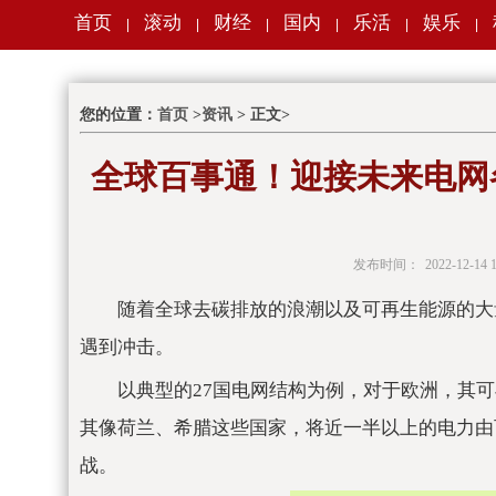
首页
滚动
财经
国内
乐活
娱乐
|
|
|
|
|
|
您的位置：
首页
>
资讯
> 正文>
全球百事通！迎接未来电网
发布时间：
2022-12-14 1
随着全球去碳排放的浪潮以及可再生能源的大
遇到冲击。
以典型的27国电网结构为例，对于欧洲，其
其像荷兰、希腊这些国家，将近一半以上的电力由
战。