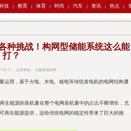
科技
教育
体育
时尚
汽车
资讯
热点
|
|
|
|
|
|
|
各种挑战！构网型储能系统这么能
打？
7:36:13
文章来源：
北极星储能网
量运用，基于火电、水电、核电等传统发电机的电网结构遭
可再生能源的装机量在整个电网装机量中的占比不断增长，尤
可再生能源提供，这给传统电网的稳定性带来了巨大的挑