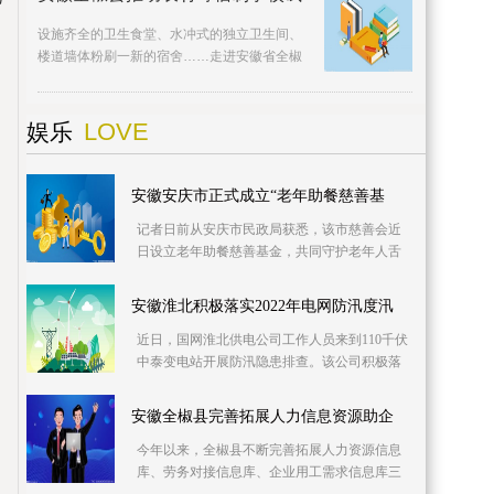
设施齐全的卫生食堂、水冲式的独立卫生间、
楼道墙体粉刷一新的宿舍……走进安徽省全椒
县武岗学校，已经运行满一年的农村特色寄宿
制学校成果
LOVE
娱乐
安徽安庆市正式成立“老年助餐慈善基
记者日前从安庆市民政局获悉，该市慈善会近
日设立老年助餐慈善基金，共同守护老年人舌
尖上的幸福。该基金专项用于资助城乡社区老
年食堂、社
安徽淮北积极落实2022年电网防汛度汛
近日，国网淮北供电公司工作人员来到110千伏
中泰变电站开展防汛隐患排查。该公司积极落
实2022年防汛度汛措施，提前细化应急预案，
推进极端
安徽全椒县完善拓展人力信息资源助企
今年以来，全椒县不断完善拓展人力资源信息
库、劳务对接信息库、企业用工需求信息库三