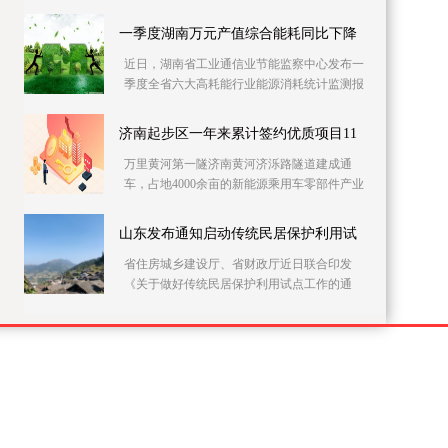
党员干部上门开展农村自建房安全隐患排查整
治。连日来
一季度湖南万元产值综合能耗同比下降
近日，湖南省工业通信业节能监察中心发布一
季度全省六大高耗能行业能源消耗统计监测报
告。据该报告，一季度全省146家主要高耗能企
业的万元
济南起步区一年来累计签约优质项目11
万里黄河第一隧济南黄河济泺路隧道建成通
车，占地4000余亩的新能源乘用车零部件产业
园加快施工……记者21日采访获悉，建设实施
方案获批复一
山东发布通知启动传统民居保护利用试
省住房城乡建设厅、省财政厅近日联合印发
《关于做好传统民居保护利用试点工作的通
知》，在全省部署开展传统民居保护利用试点
工作。此次试点