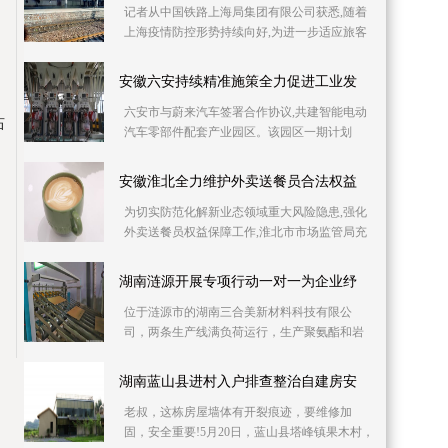
记者从中国铁路上海局集团有限公司获悉,随着
上海疫情防控形势持续向好,为进一步适应旅客
出行需要,助力复工复产,铁路部门自6月10日起
持续加
安徽六安持续精准施策全力促进工业发
六安市与蔚来汽车签署合作协议,共建智能电动
站
汽车零部件配套产业园区。该园区一期计划
2023年上半年投产,建成后将具备年产30万吨铝
压铸产能,
安徽淮北全力维护外卖送餐员合法权益
为切实防范化解新业态领域重大风险隐患,强化
外卖送餐员权益保障工作,淮北市市场监管局充
分发挥职能作用,全力维护外卖送餐员合法权
益。淮北
湖南涟源开展专项行动一对一为企业纾
位于涟源市的湖南三合美新材料科技有限公
司，两条生产线满负荷运行，生产聚氨酯和岩
棉复合板。因产品升级与产能扩充，急需新增
两条生产线，
湖南蓝山县进村入户排查整治自建房安
老叔，这栋房屋墙体有开裂痕迹，要维修加
固，安全重要!5月20日，蓝山县塔峰镇果木村，