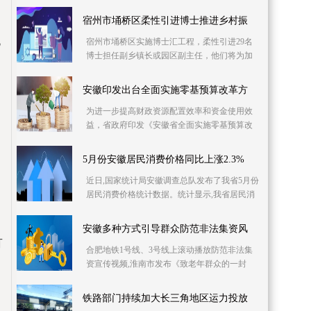
库信息资源，已摸排400多家次企业缺工岗位信
息1 2万个
宿州市埇桥区柔性引进博士推进乡村振
电
宿州市埇桥区实施博士汇工程，柔性引进29名
博士担任副乡镇长或园区副主任，他们将为加
快产业发展、推进乡村振兴强化智力支持。目
前，博士专
安徽印发出台全面实施零基预算改革方
为进一步提高财政资源配置效率和资金使用效
益，省政府印发《安徽省全面实施零基预算改
革方案》，明确从编制2023年预算起，在全省
范围内全面
5月份安徽居民消费价格同比上涨2.3%
近日,国家统计局安徽调查总队发布了我省5月份
居民消费价格统计数据。统计显示,我省居民消
费价格同比上涨2 3%,同比涨幅比上月回落0 4个
百分
安徽多种方式引导群众防范非法集资风
可
合肥地铁1号线、3号线上滚动播放防范非法集
资宣传视频,淮南市发布《致老年群众的一封
信》……6月份是一年一度防范和处置非法集资
宣传月,今
铁路部门持续加大长三角地区运力投放