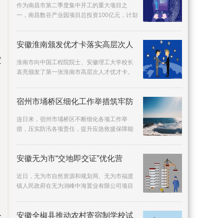
作为南昌市第二季度集中开工的重大项目之
一，南昌数谷产业园项目总投资100亿元，计划
2024年5月完工交付使用，拟引进字节跳动、
华为(南昌)工
安徽淮南颁发优才卡落实高层次人
定
淮南市向中国工程院院士、安徽理工大学校长
袁亮颁发了第一张淮南市高层次人才优才卡。
为深化我为人才办实事实践活动，落实高层次
人才服务保
宿州市埇桥区细化工作举措筑牢防
连日来，宿州市埇桥区不断细化各项工作举
措，压实防汛各项责任，提升应急救援保障能
力，筑牢防汛安全堤。目前，该区防汛物资已
储备到位，全
安徽无为市“交地即交证”优化营
近日，无为市自然资源和规划局、无为市福渡
镇人民政府在无为润峰中海置业有限公司项目
部现场举行交地即交证颁证仪式，标志该市交
地即交证优
安徽全椒县推动农村寄宿制学校试
论