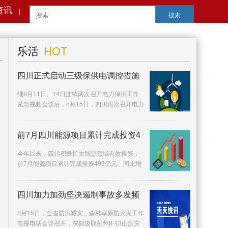
资讯
|
搜索
HOT
乐活
四川正式启动三级保供电调控措施
继8月11日、14日连续两次召开电力保供工作
紧急视频会议后，8月15日，四川再次召开电力
保供调度会。记者从会上获悉，预计全省最大
用电负荷将
前7月四川能源项目累计完成投资4
今年以来，四川积极扩大能源领域有效投资，
前7月能源项目累计完成投资493亿元、同比增
长4%。8月15日，省能源局相关负责人介绍，
前7月煤炭类
四川加力加劲坚决遏制事故多发频
8月15日，全省防汛减灾、森林草原防灭火工作
电视电话会议召开，深刻汲取彭州8·13山洪灾