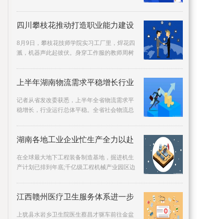
害教训，分析研判当前形势，安排部署下一步
重点工作
四川攀枝花推动打造职业能力建设
8月9日，攀枝花技师学院实习工厂里，焊花四
溅，机器声此起彼伏。身穿工作服的教师周树
春，在一间间操作室里进进出出，指导学生们
焊接。过去
上半年湖南物流需求平稳增长行业
记者从省发改委获悉，上半年全省物流需求平
稳增长，行业运行总体平稳。全省社会物流总
额64096 2亿元，同比增长4 4%;全省物流业总
收入为2270
湖南各地工业企业忙生产全力以赴
在全球最大地下工程装备制造基地，掘进机生
产计划已排到年底;千亿级工程机械产业园区边
建设边生产，打造智能制造标杆……时已立
秋，三湘大
江西赣州医疗卫生服务体系进一步
上犹县水岩乡卫生院医生蔡昌才驱车前往金盆