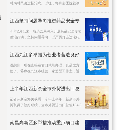
村为村民骆运招治病。以往，每月去医院就诊
不仅路途远，还要排队。这几年有了家庭医生
后，直接送
易
江西坚持问题导向推进药品安全专
今年2月以来，省药监局深入开展药品安全专项
整治行动，坚持问题导向，以严厉打击违法犯
。
罪行为、全面排查风险隐患为手段，推进专项
整治行动
江西九江多举措为创业者营造良好
没想到，现在直接在窗口就能办理，真是太方
便了。蒋琼在九江市经营一家造型工作室，近
期有意扩大生意规模，需要资金周转。她带齐
资料来到九
上半年江西新余全市外贸进出口总
记者从新余海关获悉，今年上半年，新余市外
贸取得了较好成绩，全市外贸进出口总值184 3
亿元，同比增长84 3%，高出全国平均水平74
9个百分点
南昌高新区多举措推动重点项目建