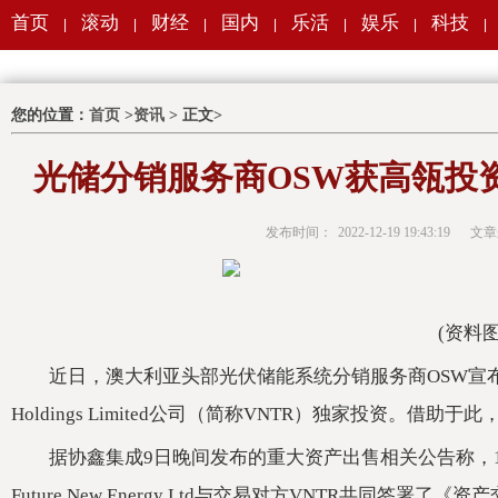
首页
滚动
财经
国内
乐活
娱乐
科技
|
|
|
|
|
|
|
您的位置：
首页
>
资讯
> 正文>
光储分销服务商OSW获高瓴投
发布时间：
2022-12-19 19:43:19
文章
(资料图
近日，澳大利亚头部光伏储能系统分销服务商OSW宣布
Holdings Limited公司（简称VNTR）独家投资。借
据协鑫集成9日晚间发布的重大资产出售相关公告称，12月
Future New Energy Ltd与交易对方VNTR共同签署