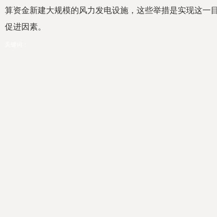
算资金新建大规模的风力发电设施，这些举措是实现这一
促进因素。
关键词：