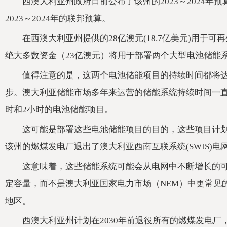
西澳大利亚州政府日前公布了该州的2023～2024
2023～2024年的联邦预算。
在西澳大利亚州提供的28亿澳元(18.7亿美元)用于
绝大多数资金（23亿澳元）将用于部署两个大型电池储能
值得注意的是，这两个电池储能项目的持续时间都将达
步。澳大利亚储能市场多年来运营的储能系统持续时间一直
时和2小时的电池储能项目。
这可能是部署这些电池储能项目的目的，这些项目计
该州的燃煤发电厂退出了澳大利亚西南互联系统(SWIS)电
这意味着，这些储能系统可能会从电网中不断增长的
定容量，而不是澳大利亚国家电力市场（NEM）中更常见
地区。
西澳大利亚州计划在2030年前退役所有的燃煤发电