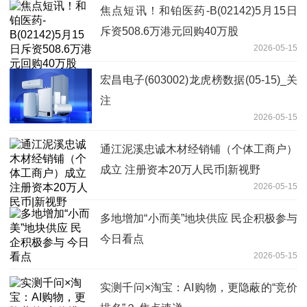
焦点短讯！和铂医药-B(02142)5月15日
斥资508.6万港元回购40万股
2026-05-15
宏昌电子(603002)龙虎榜数据(05-15)_关
注
2026-05-15
通江泥溪忠诚木材经销铺（个体工商户）
成立 注册资本20万人民币|新视野
2026-05-15
多地增加“小而美”地块供应 民企积极参与
今日看点
2026-05-15
实测千问×淘宝：AI购物，更隐蔽的“竞价