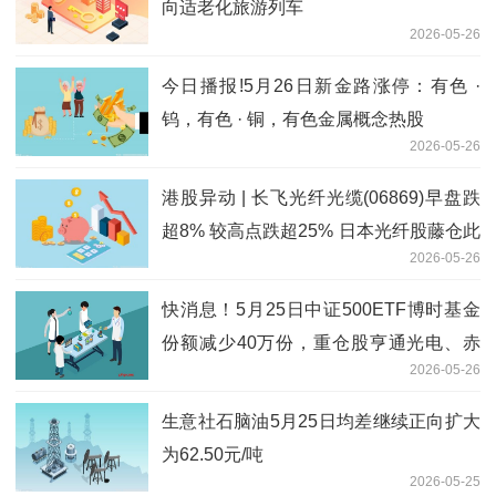
向适老化旅游列车
2026-05-26
今日播报!5月26日新金路涨停：有色 ·
钨，有色 · 铜，有色金属概念热股
2026-05-26
港股异动 | 长飞光纤光缆(06869)早盘跌
超8% 较高点跌超25% 日本光纤股藤仓此
2026-05-26
前一周腰斩_即时看
快消息！5月25日中证500ETF博时基金
份额减少40万份，重仓股亨通光电、赤
2026-05-26
峰黄金、佰维存储
生意社石脑油5月25日均差继续正向扩大
为62.50元/吨
2026-05-25