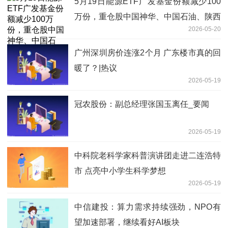
5月19日能源ETF广发基金份额减少100
万份，重仓股中国神华、中国石油、陕西
2026-05-20
煤业
广州深圳房价连涨2个月 广东楼市真的回
暖了？|热议
2026-05-19
冠农股份：副总经理张国玉离任_要闻
2026-05-19
中科院老科学家科普演讲团走进二连浩特
市 点亮中小学生科学梦想
2026-05-19
中信建投：算力需求持续强劲，NPO有
望加速部署，继续看好AI板块