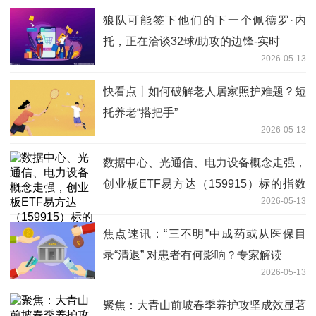
狼队可能签下他们的下一个佩德罗·内
托，正在洽谈32球/助攻的边锋-实时
2026-05-13
快看点丨如何破解老人居家照护难题？短
托养老“搭把手”
2026-05-13
数据中心、光通信、电力设备概念走强，
创业板ETF易方达（159915）标的指数
2026-05-13
低开高走涨0.3%-快播报
焦点速讯：“三不明”中成药或从医保目
录“清退” 对患者有何影响？专家解读
2026-05-13
聚焦：大青山前坡春季养护攻坚成效显著