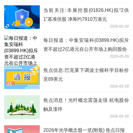
当前关注:丰展控股(01826.HK)拟“2供
1”基准供股 净筹约7910万港元
2026-05-30
每日报道：中集安瑞科(03899.HK)拟斥
资不超过2亿港元在公开市场上购回股份
2026-05-29
焦点信息:巴克莱下调波士顿科学目标价
至89美元
2026-05-29
焦点消息！光纤概念震荡走强 杭电股份
触及涨停
2026-05-29
2026年光学概念股一览(附股) 焦点日报