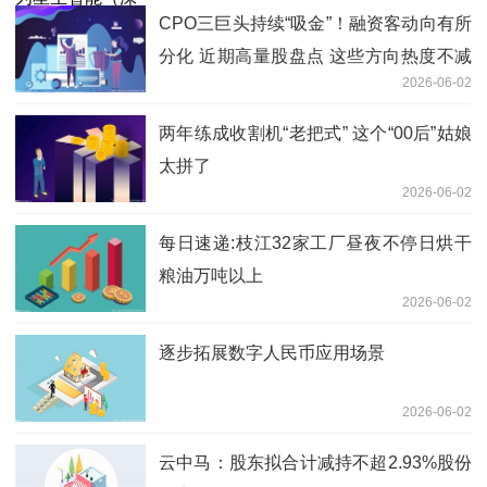
CPO三巨头持续“吸金”！融资客动向有所
分化 近期高量股盘点 这些方向热度不减
2026-06-02
今日热搜
两年练成收割机“老把式” 这个“00后”姑娘
太拼了
2026-06-02
每日速递:枝江32家工厂昼夜不停日烘干
粮油万吨以上
2026-06-02
逐步拓展数字人民币应用场景
2026-06-02
云中马：股东拟合计减持不超2.93%股份