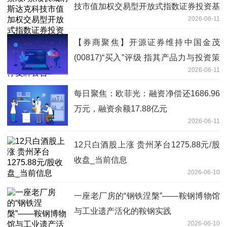
技市值加权交易型开放式指数证券投资基
2026-06-11
金（QDII）二级市场交易价格溢价风险提
示及停复牌公告
【券商聚焦】开源证券维持中国金茂
(00817)“买入”评级 指其产品力与投资策
2026-06-11
略支撑量价齐升
每日聚焦：欧菲光：融资净偿还1686.96
万元，融资余额17.88亿元
2026-06-11
12只白酒股上涨 贵州茅台1275.88元/股
收盘_当前信息
2026-06-10
一座老厂房的“钢铁涅槃”——鞍钢博物馆
与工业遗产活化的鞍钢实践
2026-06-10