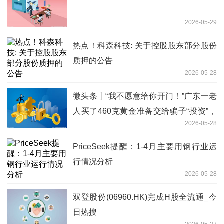
2026-05-29
热点！科森科技: 关于控股股东部分股份
质押的公告
2026-05-28
微头条丨“我不愿意给你开门！”广东一老
人买了460克黄金准备交给骗子“投资”，
2026-05-28
警察上门劝阻却吃了“闭门羹”
PriceSeek提醒：1-4月主要用钢行业运
行情况分析
2026-05-28
双登股份(06960.HK)完成H股全流通_今
日热搜