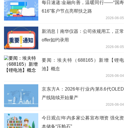
每日速递:金融向善，温暖同行——“国寿
616”客户节点亮帮扶之路
2026-06-05
新消息丨南华仪器：公司依规用工，正常
offer如约录用
2026-06-05
要闻：埃夫特（688165）新增【锂电
池】概念
2026-06-04
京东方A：2026年行业内第8.6代OLED
产线陆续开始量产
2026-06-04
今日观点!年内多家公募宣布增资 强化资
本储备“压舱石”