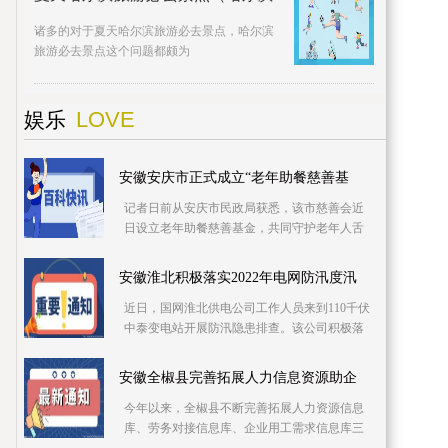
诸多的对于夏天哈尔滨旅游必去景点，哈尔滨
旅游必去景点这个问题都颇为
LOVE
娱乐
安徽安庆市正式成立“老年助餐慈善基
记者日前从安庆市民政局获悉，该市慈善会近
日设立老年助餐慈善基金，共同守护老年人舌
尖上的幸福。该基金专项用于资助城乡社区老
年食堂、社
安徽淮北积极落实2022年电网防汛度汛
近日，国网淮北供电公司工作人员来到110千伏
中泰变电站开展防汛隐患排查。该公司积极落
实2022年防汛度汛措施，提前细化应急预案，
推进极端
安徽全椒县完善拓展人力信息资源助企
今年以来，全椒县不断完善拓展人力资源信息
库、劳务对接信息库、企业用工需求信息库三