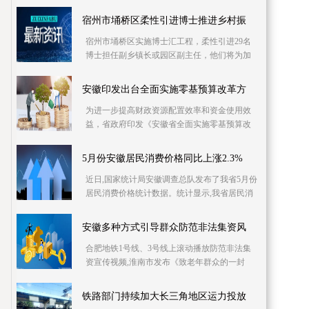
库信息资源，已摸排400多家次企业缺工岗位信
息1 2万个
宿州市埇桥区柔性引进博士推进乡村振
宿州市埇桥区实施博士汇工程，柔性引进29名
博士担任副乡镇长或园区副主任，他们将为加
快产业发展、推进乡村振兴强化智力支持。目
前，博士专
安徽印发出台全面实施零基预算改革方
为进一步提高财政资源配置效率和资金使用效
益，省政府印发《安徽省全面实施零基预算改
革方案》，明确从编制2023年预算起，在全省
范围内全面
5月份安徽居民消费价格同比上涨2.3%
近日,国家统计局安徽调查总队发布了我省5月份
居民消费价格统计数据。统计显示,我省居民消
费价格同比上涨2 3%,同比涨幅比上月回落0 4个
百分
安徽多种方式引导群众防范非法集资风
合肥地铁1号线、3号线上滚动播放防范非法集
资宣传视频,淮南市发布《致老年群众的一封
信》……6月份是一年一度防范和处置非法集资
宣传月,今
铁路部门持续加大长三角地区运力投放