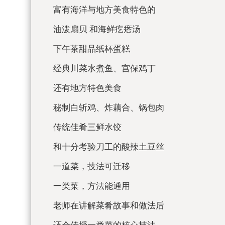
富有海洋与地方美食特色的
油泼扇贝 和海鲜疙瘩汤
下午茶甜品纸杯蛋糕
经典川菜水煮鱼、宫保鸡丁
还有地方特色美食
秘制白斩鸡、炸藕合、锅包肉
传统佳肴三鲜水饺
和十分考验刀工的酸辣土豆丝
一道菜，技法可迁移
一类菜，方法能通用
老师在讲解菜肴故事和做法后