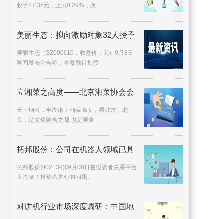
收于27 36元，上涨0 29%，换
美丽生态：拟向激励对象32人授予
美丽生态（SZ000010，收盘价：元）9月8日
晚间发布公告称，本激励计划授
立湘菜之高度——北京湘菜协会会
天下烟火，半湖湘；湘菜高度，看北京。北
京，是文化融合之都,也是美食
拓邦股份：公司在机器人领域已具
拓邦股份(002139)09月08日在投资者关系平台
上答复了投资者关心的问题。
对讲机行业市场深度调研：中国地