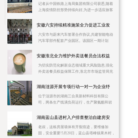
记者从中国铁路上海局集团有限公司获悉,随着
上海疫情防控形势持续向好,为进一步适应旅客
出行需要,助力复工复产,铁路部门自6月10日起
持续加
安徽六安持续精准施策全力促进工业发
六安市与蔚来汽车签署合作协议,共建智能电动
汽车零部件配套产业园区。该园区一期计划
2023年上半年投产,建成后将具备年产30万吨铝
压铸产能,
安徽淮北全力维护外卖送餐员合法权益
为切实防范化解新业态领域重大风险隐患,强化
外卖送餐员权益保障工作,淮北市市场监管局充
分发挥职能作用,全力维护外卖送餐员合法权
益。淮北
湖南涟源开展专项行动一对一为企业纾
位于涟源市的湖南三合美新材料科技有限公
司，两条生产线满负荷运行，生产聚氨酯和岩
棉复合板。因产品升级与产能扩充，急需新增
两条生产线，
湖南蓝山县进村入户排查整治自建房安
老叔，这栋房屋墙体有开裂痕迹，要维修加
固，安全重要!5月20日，蓝山县塔峰镇果木村，