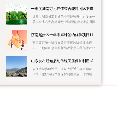
党员干部上门开展农村自建房安全隐患排查整
治。连日来
一季度湖南万元产值综合能耗同比下降
近日，湖南省工业通信业节能监察中心发布一
季度全省六大高耗能行业能源消耗统计监测报
告。据该报告，一季度全省146家主要高耗能企
业的万元
济南起步区一年来累计签约优质项目11
万里黄河第一隧济南黄河济泺路隧道建成通
车，占地4000余亩的新能源乘用车零部件产业
园加快施工……记者21日采访获悉，建设实施
方案获批复一
山东发布通知启动传统民居保护利用试
省住房城乡建设厅、省财政厅近日联合印发
《关于做好传统民居保护利用试点工作的通
知》，在全省部署开展传统民居保护利用试点
工作。此次试点