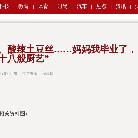
科技
教育
体育
时尚
汽车
热点
资讯
|
|
|
|
|
|
|
、酸辣土豆丝……妈妈我毕业了，
十八般厨艺”
25 09:06:20
文章来源：
搜狐网
(相关资料图)