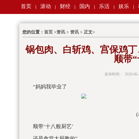
首页
滚动
财经
国内
乐活
娱乐
|
|
|
|
|
|
您的位置：
首页
>
资讯
>
资讯
> 正文>
锅包肉、白斩鸡、宫保鸡丁
顺带“
发布时间：
2026-06-
“妈妈我毕业了
顺带‘十八般厨艺’
还是食堂大厨教的”